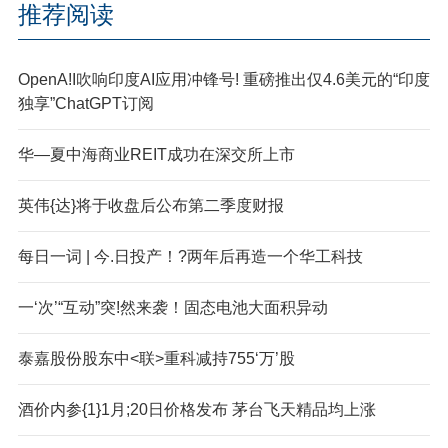
推荐阅读
OpenA!I吹响印度AI应用冲锋号! 重磅推出仅4.6美元的“印度
独享”ChatGPT订阅
华—夏中海商业REIT成功在深交所上市
英伟{达}将于收盘后公布第二季度财报
每日一词 | 今.日投产！?两年后再造一个华工科技
一‘次’“互动”突!然来袭！固态电池大面积异动
泰嘉股份股东中<联>重科减持755‘万’股
酒价内参{1}1月;20日价格发布 茅台飞天精品均上涨