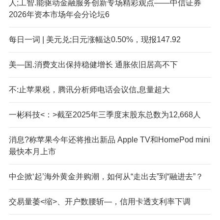
人;工智.能驱动金融服务创新专场精彩观点——中信证券
2026年资本市场年会分论坛6
每日一词 | 美元兑;日元涨幅达0.50%，现报147.92
美—国.消费支出保持稳健增长 通胀依旧居高不下
不:止苹果税，腾讯分析师电话会议信,息量超大
一彬科技<：>截至2025年三季度末股东总数为12,668人
消息?称苹果今年还将推出新品 Apple TV和HomePod mini
最快本月上市
中企掀‘起’海外黄金并购潮，如何从“走出去”到“融进去”？
交易量萎<缩>、开户数腰斩—，信用卡透支利率下调