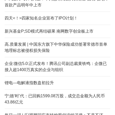
首款产品明年中上市
四天<！>四家知名企业宣布了IPO计划！
新兴基金P;SD模式再结硕果 南网数字创业板上市
高.质量发展 | 中国东方旗下中华保险成功签署常德市首单
地理标志被侵权损失保险
企业:微信5.0:正式发布！腾讯公司副总裁黄铁鸣：企微已
接入超1400万真实的企业与组织
锂电—电解液指数盘初拉升
宁;德‘时’代：已回购1599.08万股，成交总金额为人民币
43.86亿元