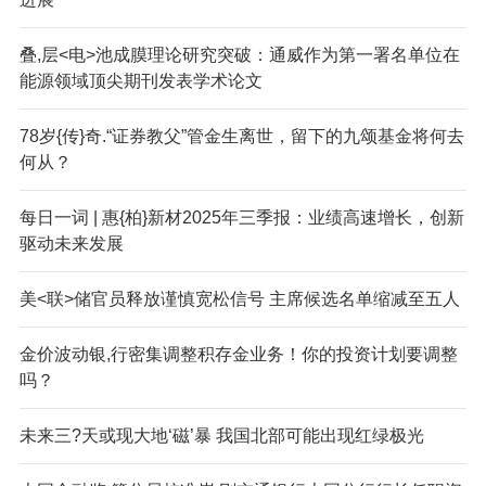
叠,层<电>池成膜理论研究突破：通威作为第一署名单位在
能源领域顶尖期刊发表学术论文
78岁{传}奇.“证券教父”管金生离世，留下的九颂基金将何去
何从？
每日一词 | 惠{柏}新材2025年三季报：业绩高速增长，创新
驱动未来发展
美<联>储官员释放谨慎宽松信号 主席候选名单缩减至五人
金价波动银,行密集调整积存金业务！你的投资计划要调整
吗？
未来三?天或现大地‘磁’暴 我国北部可能出现红绿极光