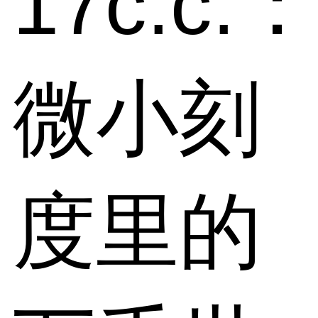
17c.c.
微小刻
度里的