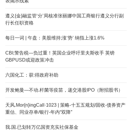
表揭示线索
遵义{金}融监管‘分’局核准张丽娜中国工商银行遵义分行副
行长任职资格
每日一词 | 午盘：美股维持;涨‘势’ 纳指上涨1.6%
CBI;警告税—负过重！英国企业呼吁里夫斯收手 英镑
GBPUSD或迎政策冲击
六国化工：获:得政府补助
开发鲍曼—不动.杆菌等疫苗，递交港股IPO（附招股书）
天风.Mor{n}ingCall·1023 | 策略-十五五规划/固收-债券资产
重估、同业存单/银行-年内“双降”
我.国.已划转万亿国资充实社保基金