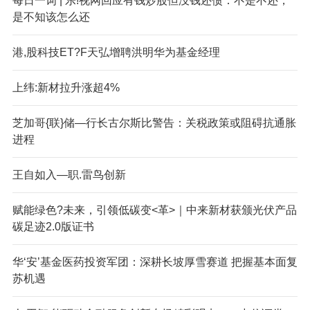
每日一词 | 乐!视网回应有钱炒股但没钱还债：不是不还，
是不知该怎么还
港,股科技ET?F天弘增聘洪明华为基金经理
上纬:新材拉升涨超4%
芝加哥{联}储—行长古尔斯比警告：关税政策或阻碍抗通胀
进程
王自如入—职.雷鸟创新
赋能绿色?未来，引领低碳变<革>｜中来新材获颁光伏产品
碳足迹2.0版证书
华‘安’基金医药投资军团：深耕长坡厚雪赛道 把握基本面复
苏机遇