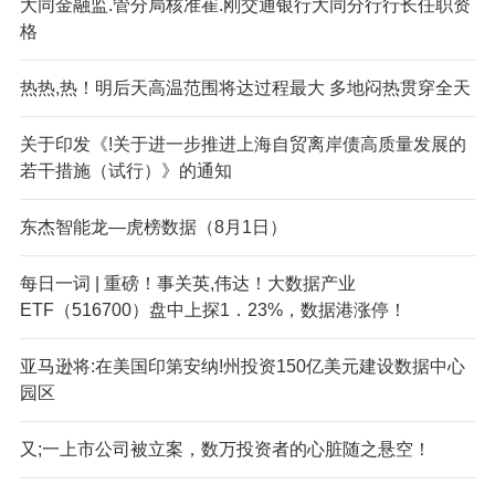
大同金融监.管分局核准崔.刚交通银行大同分行行长任职资
格
热热,热！明后天高温范围将达过程最大 多地闷热贯穿全天
关于印发《!关于进一步推进上海自贸离岸债高质量发展的
若干措施（试行）》的通知
东杰智能龙—虎榜数据（8月1日）
每日一词 | 重磅！事关英,伟达！大数据产业
ETF（516700）盘中上探1．23%，数据港涨停！
亚马逊将:在美国印第安纳!州投资150亿美元建设数据中心
园区
又;一上市公司被立案，数万投资者的心脏随之悬空！