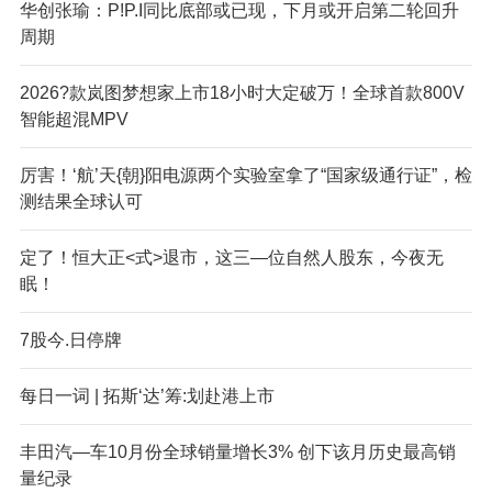
华创张瑜：P!P.I同比底部或已现，下月或开启第二轮回升
周期
2026?款岚图梦想家上市18小时大定破万！全球首款800V
智能超混MPV
厉害！‘航’天{朝}阳电源两个实验室拿了“国家级通行证”，检
测结果全球认可
定了！恒大正<式>退市，这三—位自然人股东，今夜无
眠！
7股今.日停牌
每日一词 | 拓斯‘达’筹:划赴港上市
丰田汽—车10月份全球销量增长3% 创下该月历史最高销
量纪录