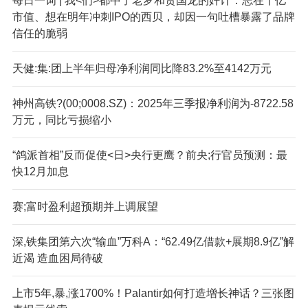
每日一词 | 我<们>都中了老罗和贾国龙的奸计：志在千亿
市值、想在明年冲刺IPO的西贝，却因一句吐槽暴露了品牌
信任的脆弱
天健:集:团上半年归母净利润同比降83.2%至4142万元
神州高铁?(00;0008.SZ)：2025年三季报净利润为-8722.58
万元，同比亏损缩小
“鸽派首相”反而促使<日>央行更鹰？前央;行官员预测：最
快12月加息
赛;富时盈利超预期并上调展望
深,铁集团第六次“输血”万科A：“62.49亿借款+展期8.9亿”解
近渴 造血困局待破
上市5年,暴,涨1700%！Palantir如何打造增长神话？三张图