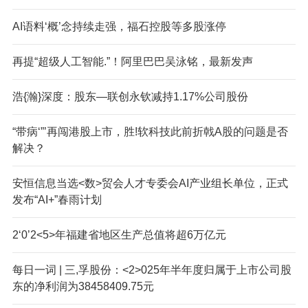
AI语料‘概’念持续走强，福石控股等多股涨停
再提“超级人工智能.”！阿里巴巴吴泳铭，最新发声
浩{瀚}深度：股东—联创永钦减持1.17%公司股份
“带病‘”’再闯港股上市，胜!软科技此前折戟A股的问题是否
解决？
安恒信息当选<数>贸会人才专委会AI产业组长单位，正式
发布“AI+”春雨计划
2‘0’2<5>年福建省地区生产总值将超6万亿元
每日一词 | 三,孚股份：<2>025年半年度归属于上市公司股
东的净利润为38458409.75元