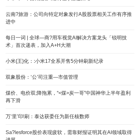
云南?旅游：公司向特定对象发行A股股票相关工作有序推
进中
每日一词 | 全球—商?用车视觉AI解决方案龙头「锐明技
术」首次递表，加入A+H大潮
小米{王}化：:小米17全系开售5分钟刷新纪录
双象股份：‘公’司注重—市值管理
煤价、电价双;降拖累，“<煤>炭一哥”中国神华上半年盈利
再下滑
万‘里’印!刷：泰达获委任为新任核数师
Sa?lesforce股价表现疲软，需靠财报证明其在AI领域取得
进展