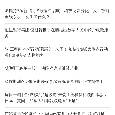
沪指持?续新,高，A股慢牛启航！科技突发分化，人工智能
全线杀跌，发生了什么？
恒生银行与建!设银行携手在港推出数字人民币商户收款服
务
“人工智能<+>”行动顶层设计来了！ 加快实施6大重点行动
强化8项基础支撑能力
“:照明工程第一股”，法院准许其继续营业！
泽连斯:基?：俄罗斯停火意愿有所增强 施压正在起作用
每日一词 | 全{球}央行“超级周”来袭！美联储料领衔降息，
日本、英国、加拿大利率决议轮番“上场”！
广汽董,事‘长’冯兴亚：华为已有几百人长期在“启境”驻场，