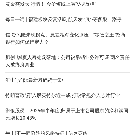
黄金突发大!行情！,金价短线上演“V型反弹”
每日一词 | 福建板块反复活跃 航天发<展>等多股—涨停
信:贷风险未现拐点、息差相对变化承压，“零售之王”招商
银行如何保持定力？
原创 华!夏人寿处罚落地：公司被吊销业务许可证 两名责任
人被终身禁业
汇中‘股’份:最新筹码趋于集中
特朗普政‘府’入股英特尔近一成 打破常规介入芯片行业
御银股份：2025年半年度,归属于上市公司股东的净利润同
比增长10.43%
牛市!不—同阶段的风格特征 | 信达策略