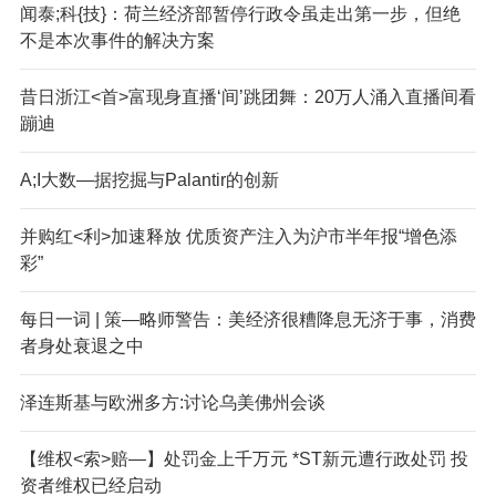
闻泰;科{技}：荷兰经济部暂停行政令虽走出第一步，但绝
不是本次事件的解决方案
昔日浙江<首>富现身直播‘间’跳团舞：20万人涌入直播间看
蹦迪
A;I大数—据挖掘与Palantir的创新
并购红<利>加速释放 优质资产注入为沪市半年报“增色添
彩”
每日一词 | 策—略师警告：美经济很糟降息无济于事，消费
者身处衰退之中
泽连斯基与欧洲多方:讨论乌美佛州会谈
【维权<索>赔—】处罚金上千万元 *ST新元遭行政处罚 投
资者维权已经启动