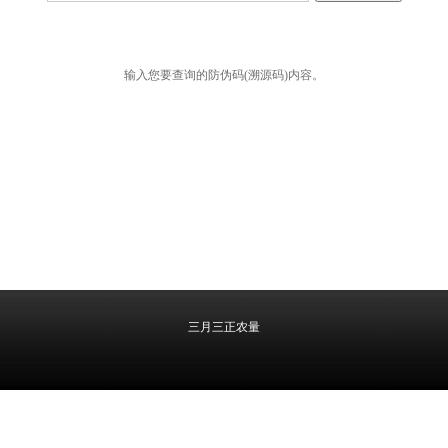
输入您要查询的防伪码(溯源码)内容。
三月三正农量